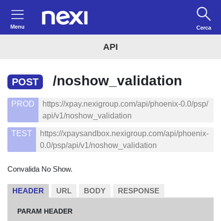
Menu
Cerca
API
/noshow_validation
POST
PROD
https://xpay.nexigroup.com/api/phoenix-0.0/psp/
api/v1/noshow_validation
TEST
https://xpaysandbox.nexigroup.com/api/phoenix-
0.0/psp/api/v1/noshow_validation
Convalida No Show.
HEADER
URL
BODY
RESPONSE
PARAM HEADER