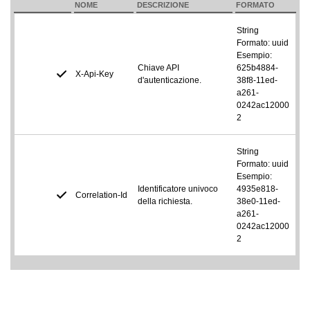
NOME
DESCRIZIONE
FORMATO
String
Formato: uuid
Esempio:
Chiave API
625b4884-
X-Api-Key
d'autenticazione.
38f8-11ed-
a261-
0242ac12000
2
String
Formato: uuid
Esempio:
Identificatore univoco
4935e818-
Correlation-Id
della richiesta.
38e0-11ed-
a261-
0242ac12000
2